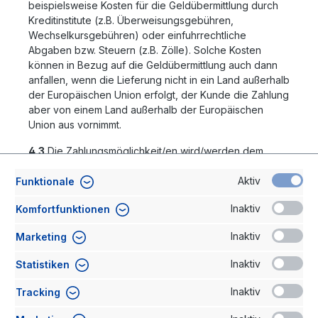
beispielsweise Kosten für die Geldübermittlung durch
Kreditinstitute (z.B. Überweisungsgebühren,
Wechselkursgebühren) oder einfuhrrechtliche
Abgaben bzw. Steuern (z.B. Zölle). Solche Kosten
können in Bezug auf die Geldübermittlung auch dann
anfallen, wenn die Lieferung nicht in ein Land außerhalb
der Europäischen Union erfolgt, der Kunde die Zahlung
aber von einem Land außerhalb der Europäischen
Union aus vornimmt.
4.3
Die Zahlungsmöglichkeit/en wird/werden dem
Kunden im Online-Shop des Verkäufers mitgeteilt.
Aktiv
Funktionale
4.4
Bei Auswahl der Zahlungsart Rechnungskauf wird
der Kaufpreis fällig, nachdem die Ware geliefert und in
Inaktiv
Komfortfunktionen
Rechnung gestellt wurde. In diesem Fall ist der
Inaktiv
Marketing
Kaufpreis innerhalb von 30 (dreißig) Tagen ab Erhalt
der Rechnung ohne Abzug zu zahlen, sofern nichts
Inaktiv
Statistiken
anderes vereinbart ist. Der Verkäufer behält sich vor,
die Zahlungsart Rechnungskauf nur bis zu einem
Inaktiv
Tracking
bestimmten Bestellvolumen anzubieten und diese
Zahlungsart bei Überschreitung des angegebenen